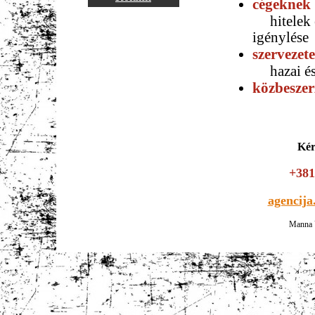
cégeknek
hitelek é
igénylése
szervezet
hazai és 
közbeszer
Kér
+381
agencij
Manna 