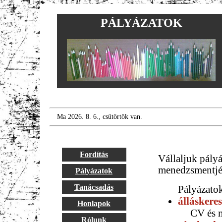
PÁLYÁZATOK
Ma 2026. 8. 6., csütörtök van.
Fordítás
Vállaljuk pályá
menedzsmentjét
Pályázatok
Tanácsadás
Pályázatok
álláskere
Honlapok
CV és mo
Rólunk